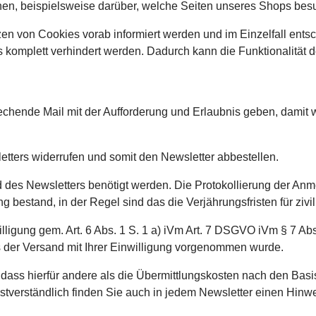
ionen, beispielsweise darüber, welche Seiten unseres Shops be
zen von Cookies vorab informiert werden und im Einzelfall ent
 komplett verhindert werden. Dadurch kann die Funktionalität 
chende Mail mit der Aufforderung und Erlaubnis geben, damit w
tters widerrufen und somit den Newsletter abbestellen.
 des Newsletters benötigt werden. Die Protokollierung der Anm
bestand, in der Regel sind das die Verjährungsfristen für zivi
lligung gem. Art. 6 Abs. 1 S. 1 a) iVm Art. 7 DSGVO iVm § 7 Ab
 der Versand mit Ihrer Einwilligung vorgenommen wurde.
ss hierfür andere als die Übermittlungskosten nach den Basista
bstverständlich finden Sie auch in jedem Newsletter einen Hinw